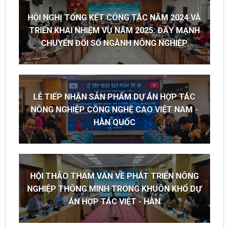
HỘI NGHỊ TỔNG KẾT CÔNG TÁC NĂM 2024 VÀ
TRIỂN KHAI NHIỆM VỤ NĂM 2025: ĐẨY MẠNH
CHUYỂN ĐỔI SỐ NGÀNH NÔNG NGHIỆP
LỄ TIẾP NHẬN SẢN PHẨM DỰ ÁN HỢP TÁC
NÔNG NGHIỆP CÔNG NGHỆ CAO VIỆT NAM -
HÀN QUỐC
HỘI THẢO THAM VẤN VỀ PHÁT TRIỂN NÔNG
NGHIỆP THÔNG MINH TRONG KHUÔN KHỔ DỰ
ÁN HỢP TÁC VIỆT - HÀN