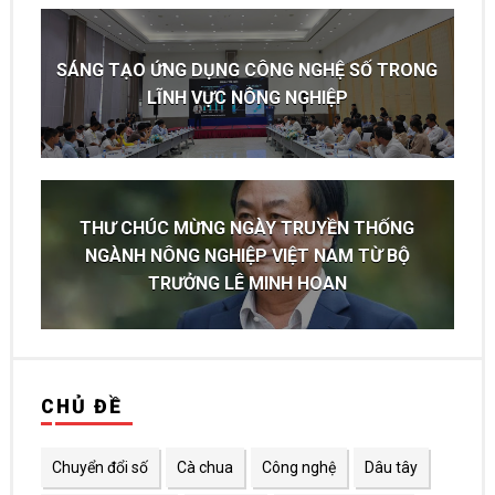
SÁNG TẠO ỨNG DỤNG CÔNG NGHỆ SỐ TRONG
LĨNH VỰC NÔNG NGHIỆP
THƯ CHÚC MỪNG NGÀY TRUYỀN THỐNG
NGÀNH NÔNG NGHIỆP VIỆT NAM TỪ BỘ
TRƯỞNG LÊ MINH HOAN
CHỦ ĐỀ
Chuyển đổi số
Cà chua
Công nghệ
Dâu tây