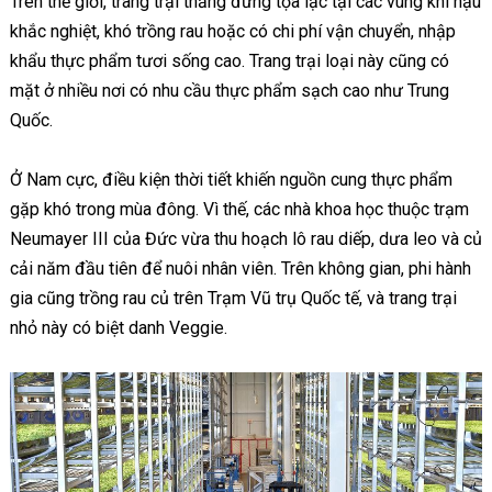
Trên thế giới, trang trại thẳng đứng tọa lạc tại các vùng khí hậu
khắc nghiệt, khó trồng rau hoặc có chi phí vận chuyển, nhập
khẩu thực phẩm tươi sống cao. Trang trại loại này cũng có
mặt ở nhiều nơi có nhu cầu thực phẩm sạch cao như Trung
Quốc.
Ở Nam cực, điều kiện thời tiết khiến nguồn cung thực phẩm
gặp khó trong mùa đông. Vì thế, các nhà khoa học thuộc trạm
Neumayer III của Đức vừa thu hoạch lô rau diếp, dưa leo và củ
cải năm đầu tiên để nuôi nhân viên. Trên không gian, phi hành
gia cũng trồng rau củ trên Trạm Vũ trụ Quốc tế, và trang trại
nhỏ này có biệt danh Veggie.