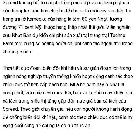
Spread không tiết lộ chi phí trồng rau diếp, song hãng nghiên
cứu Innoplex ước tính chi phí để cho ra lò mỗi cây rau diếp tại
trang trại ở Kameoka của hãng là tầm 80 yen Nhật, tương
đương 71 cent Mỹ, thuộc hàng thấp nhất thế giới. Viện nghiên
cứu Nhật Bản dự kiến chi phí sản xuất tại trang trại Techno
Farm mới cũng sẽ ngang ngửa chi phí canh tác ngoài trời trong
khoảng 5 năm.
Thời tiết cực đoan, biến đổi khí hậu và sự gián đoạn lớn trong
ngành nông nghiệp truyền thống khiến hoạt động canh tác theo
chiều dọc trở nên cấp bách hơn. Mùa hè năm nay ở Nhật là
nóng nhất, với nhiều cơn mưa lớn, bão và lũ. Điều này khiến giá
xà lách trong siêu thị tăng gấp đôi mức giá bán xà lách của
Spread. Theo giới chuyên gia, nếu con người không hành động
để chống biến đổi khí hậu, canh tác theo chiều dọc có thể là hy
vọng cuối cùng để chúng ta có đủ thức ăn.