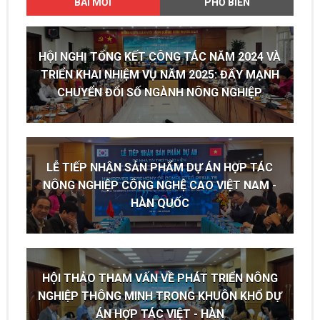
BÀI MỚI
PHỔ BIẾN
HỘI NGHỊ TỔNG KẾT CÔNG TÁC NĂM 2024 VÀ
TRIỂN KHAI NHIỆM VỤ NĂM 2025: ĐẨY MẠNH
CHUYỂN ĐỔI SỐ NGÀNH NÔNG NGHIỆP
LỄ TIẾP NHẬN SẢN PHẨM DỰ ÁN HỢP TÁC
NÔNG NGHIỆP CÔNG NGHỆ CAO VIỆT NAM -
HÀN QUỐC
HỘI THẢO THAM VẤN VỀ PHÁT TRIỂN NÔNG
NGHIỆP THÔNG MINH TRONG KHUÔN KHỔ DỰ
ÁN HỢP TÁC VIỆT - HÀN