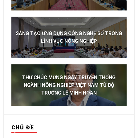
SÁNG TẠO ỨNG DỤNG CÔNG NGHỆ SỐ TRONG
LĨNH VỰC NÔNG NGHIỆP
THƯ CHÚC MỪNG NGÀY TRUYỀN THỐNG
NGÀNH NÔNG NGHIỆP VIỆT NAM TỪ BỘ
TRƯỞNG LÊ MINH HOAN
CHỦ ĐỀ