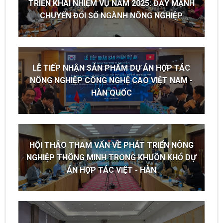
TRIỂN KHAI NHIỆM VỤ NĂM 2025: ĐẨY MẠNH
CHUYỂN ĐỔI SỐ NGÀNH NÔNG NGHIỆP
LỄ TIẾP NHẬN SẢN PHẨM DỰ ÁN HỢP TÁC
NÔNG NGHIỆP CÔNG NGHỆ CAO VIỆT NAM -
HÀN QUỐC
HỘI THẢO THAM VẤN VỀ PHÁT TRIỂN NÔNG
NGHIỆP THÔNG MINH TRONG KHUÔN KHỔ DỰ
ÁN HỢP TÁC VIỆT - HÀN