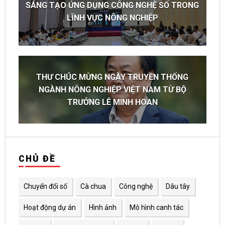
SÁNG TẠO ỨNG DỤNG CÔNG NGHỆ SỐ TRONG
LĨNH VỰC NÔNG NGHIỆP
THƯ CHÚC MỪNG NGÀY TRUYỀN THỐNG
NGÀNH NÔNG NGHIỆP VIỆT NAM TỪ BỘ
TRƯỞNG LÊ MINH HOAN
CHỦ ĐỀ
Chuyển đổi số
Cà chua
Công nghệ
Dâu tây
Hoạt động dự án
Hình ảnh
Mô hình canh tác