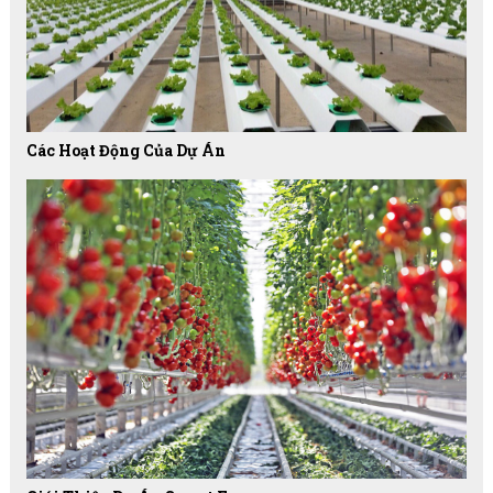
Các Hoạt Động Của Dự Án