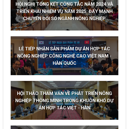
HỘI NGHỊ TỔNG KẾT CÔNG TÁC NĂM 2024 VÀ
TRIỂN KHAI NHIỆM VỤ NĂM 2025: ĐẨY MẠNH
CHUYỂN ĐỔI SỐ NGÀNH NÔNG NGHIỆP
LỄ TIẾP NHẬN SẢN PHẨM DỰ ÁN HỢP TÁC
NÔNG NGHIỆP CÔNG NGHỆ CAO VIỆT NAM -
HÀN QUỐC
HỘI THẢO THAM VẤN VỀ PHÁT TRIỂN NÔNG
NGHIỆP THÔNG MINH TRONG KHUÔN KHỔ DỰ
ÁN HỢP TÁC VIỆT - HÀN