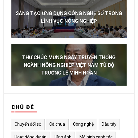
SÁNG TẠO ỨNG DỤNG CÔNG NGHỆ SỐ TRONG
LĨNH VỰC NÔNG NGHIỆP
THƯ CHÚC MỪNG NGÀY TRUYỀN THỐNG
NGÀNH NÔNG NGHIỆP VIỆT NAM TỪ BỘ
TRƯỞNG LÊ MINH HOAN
CHỦ ĐỀ
Chuyển đổi số
Cà chua
Công nghệ
Dâu tây
Hoạt động dự án
Hình ảnh
Mô hình canh tác